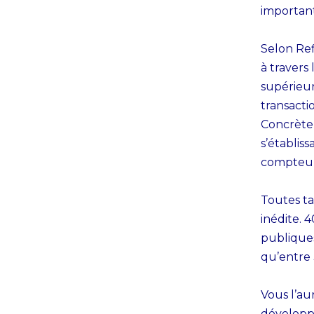
important
Selon Ref
à travers
supérieur
transacti
Concrètem
s’établiss
compteur
Toutes ta
inédite. 
publiques
qu’entre 
Vous l’au
développe