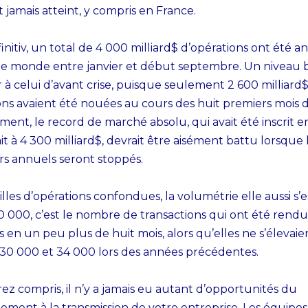
 jamais atteint, y compris en France.
initiv, un total de 4 000 milliard$ d’opérations ont été 
 le monde entre janvier et début septembre. Un niveau 
 à celui d’avant crise, puisque seulement 2 600 milliard
ons avaient été nouées au cours des huit premiers mois 
ent, le record de marché absolu, qui avait été inscrit e
ait à 4 300 milliard$, devrait être aisément battu lorsque 
s annuels seront stoppés.
illes d’opérations confondues, la volumétrie elle aussi s’
40 000, c’est le nombre de transactions qui ont été rend
 en un peu plus de huit mois, alors qu’elles ne s’élevaie
30 000 et 34 000 lors des années précédentes.
rez compris, il n’y a jamais eu autant d’opportunités du
ment à la transmission de votre entreprise. Les équipe