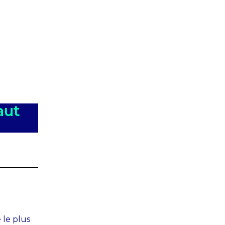
quipe
Prenons rendez-vous
aut
le plus