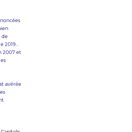
annoncées
bien
$ de
de 2019…
n 2007 et
les
est avérée
ues
nt
s
Capitalis