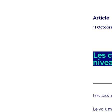
Article
11 Octobr
Les c
nivea
Les cessi
Le volum